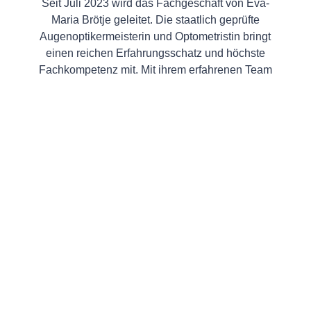
Seit Juli 2023 wird das Fachgeschäft von Eva-
Maria Brötje geleitet. Die staatlich geprüfte
Augenoptikermeisterin und Optometristin bringt
einen reichen Erfahrungsschatz und höchste
Fachkompetenz mit. Mit ihrem erfahrenen Team
nimmt sich Eva-Maria Brötje viel Zeit für Sie und
Ihre individuellen Sehbedürfnisse.
Eine große Bandbreite bekannter und
ausgefallener Brands für Brillenfassungen,
hochwertige Marken-Brillengläser und ein breites
Spektrum im Kontaktlinsensortiment stehen Ihnen
bei uns zur Verfügung.
Wir heißen Sie herzlich willkommen.
Ihr Team von Brillenhaus Bruns.